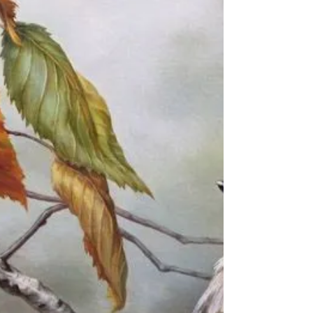
sommes samedi, c’est la fin de journée
quand un urgentiste m’appelle en me
disant « j’ai une sclérodermie systémique ».
La sclérodermie systémique est une
maladie rare du groupe des connectivites
dont la prise en charge est du domaine de
l’interniste. Il s’agit d’une ma