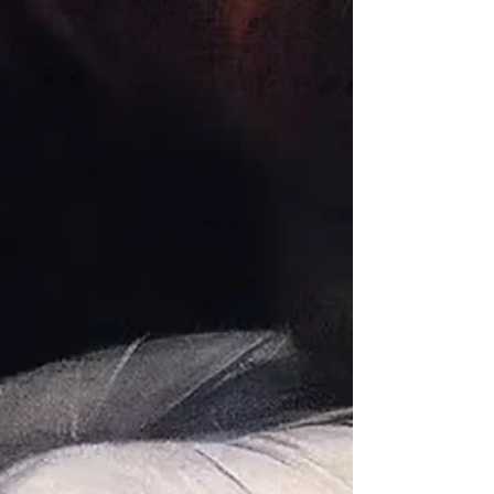
Revenons quelques années en arrière. Fin
de sixième année, je termine mon externat.
Le concours de l’internat est déjà passé
mais il reste un stage à valider. Dans les
faits, les études sont terminées, beaucoup
d’étudiants ont déjà pris l’avion et sècheront
ce dernier stage. D’autres ont pris des
stages « cools », ceux dans lesquels on
peut se cacher où ne se présenter qu’un
jour sur deux. Moi j’ai décidé de prendre un
stage atypique, une spécialité qui ne
ressemble à aucune