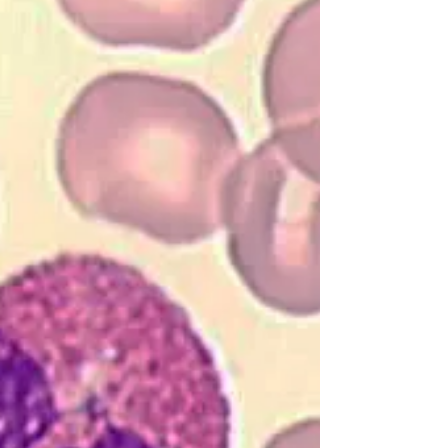
elles sont indispensables. Beaucoup de
patients sont dans l’incapacité de se rendre
au cabinet et sans mes passages, se
retrouveraient isolés. Il s’agit pour la
majorité de personnes âgées ne pouvant
se déplacer ou prendre la voiture. J’ai
également quelques patients dans un état
de dénuement socio-économique n’ayant
pas de voiture ni de liens sociaux permett