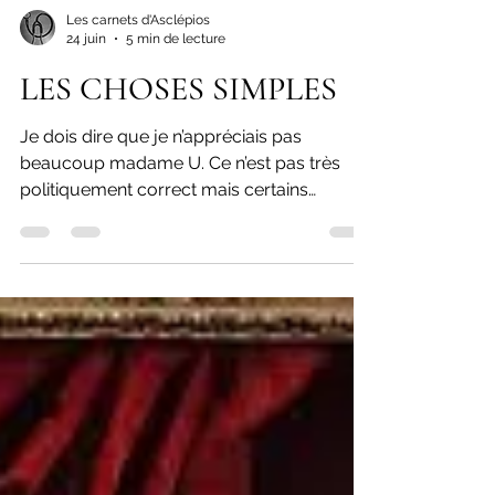
Les carnets d'Asclépios
24 juin
5 min de lecture
LES CHOSES SIMPLES
Je dois dire que je n’appréciais pas
beaucoup madame U. Ce n’est pas très
politiquement correct mais certains
patients nous inspirent plus de sympathie
que d’autre. Ce qui est intéressant, c’est
l’évolution de ce sentiment. Cette patiente
m’inspirait plus de ressentiment que le
contraire. Elle a toujours été vindicative s’en
prenant à la terre entière. Elle agressait
régulièrement mes secrétaires et me