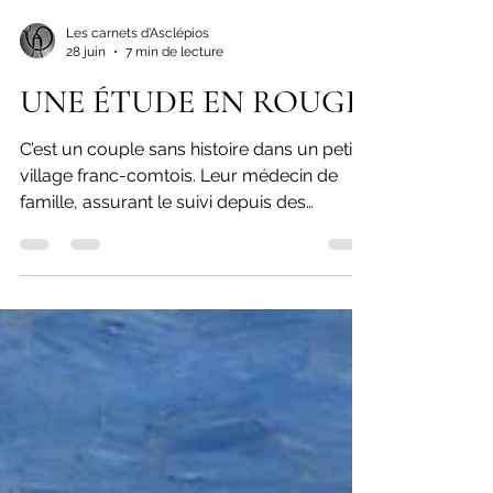
Les carnets d'Asclépios
28 juin
7 min de lecture
UNE ÉTUDE EN ROUGE
C’est un couple sans histoire dans un petit
village franc-comtois. Leur médecin de
famille, assurant le suivi depuis des
décennies, a décidé de les abandonner.
Madame T., ne parvient plus à marcher
depuis quelques mois et ne peut donc plus
se rendre au cabinet. Alors que le médecin
de famille officie dans le même village, il ne
daigne pas se déplacer à domicile. Il invite
donc le couple octogénaire à trouver un
autre praticien. Il se trouve que je viens de
m’installer à quelq