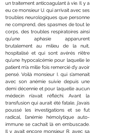
un traitement anticoagulant à vie. Il y a 
eu ce monsieur U. qui arrivait avec ses 
troubles neurologiques que personne 
ne comprend, des spasmes de tout le 
corps, des troubles respiratoires ainsi 
qu’une aphasie apparurent 
brutalement au milieu de la nuit, 
hospitalisé et qui sont avérés n’être 
qu’une hypocalcémie pour laquelle le 
patient m’a mille fois remercié d’y avoir 
pensé. Voilà monsieur I. qui s’amenait 
avec son anémie suivie depuis une 
demi décennie et pour laquelle aucun 
médecin n’avait réfléchi. Avant la 
transfusion qui aurait été fatale, j’avais 
poussé les investigations et se fut 
radical, l’anémie hémolytique auto-
immune se cachait là en embuscade. 
Il y avait encore monsieur R. avec sa 