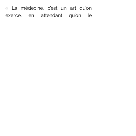
« La médecine, c’est un art qu’on 
exerce, en attendant qu’on le 
découvre »
Emile Deschamps
Iconographie: Symbole du Yin et du 
Yang. Origine inconnue
Précédent