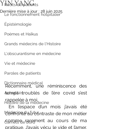
YIN YANG
Récits de patients
Dernière mise à jour :
28 juin 2025
Le fonctionnement hospitalier
Épistémologie
Poèmes et Haïkus
Grands médecins de l'Histoire
L'obscurantisme en médecine
Vie et médecine
Paroles de patients
Dictionnaire médical
Récemment, une réminiscence des 
temps troublés de l’ère covid s’est 
Actualités
rappelée à moi.
Histoire de la médecine
 En l’espace d’un mois j’avais été 
Médecine du futur
confronté au contraste de mon métier 
comme rarement au cours de ma 
Carnets de bord
pratique. J’avais vécu le vide et l’amer, 