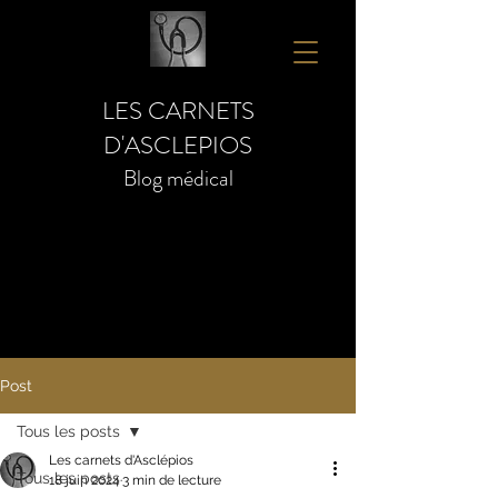
LES CARNETS
D'ASCLEPIOS
Blog médical
Post
Tous les posts
Les carnets d'Asclépios
Tous les posts
18 juin 2024
3 min de lecture