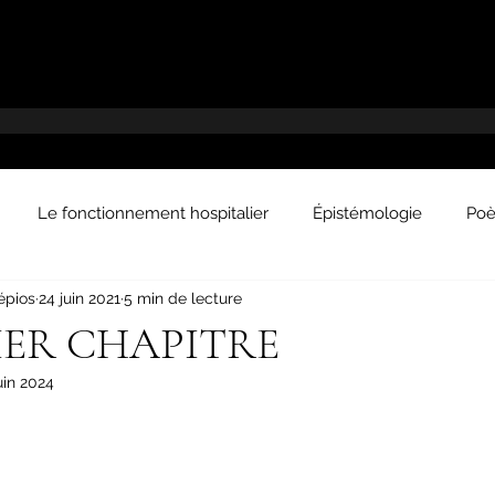
Le fonctionnement hospitalier
Épistémologie
Poè
épios
24 juin 2021
5 min de lecture
L'obscurantisme en médecine
Vie et médecine
Par
IER CHAPITRE
uin 2024
ités
Histoire de la médecine
Médecine du futur
C