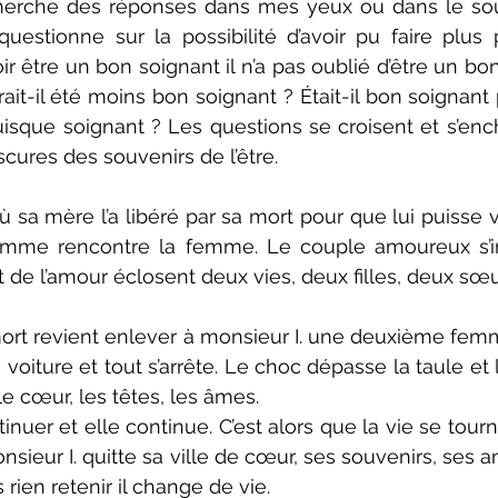
echerche des réponses dans mes yeux ou dans le sou
uestionne sur la possibilité d’avoir pu faire plus po
être un bon soignant il n’a pas oublié d’être un bon fil
rait-il été moins bon soignant ? Était-il bon soignant p
 puisque soignant ? Les questions se croisent et s’enc
ures des souvenirs de l’être.
ù sa mère l’a libéré par sa mort pour que lui puisse vi
homme rencontre la femme. Le couple amoureux s’ins
t de l’amour éclosent deux vies, deux filles, deux sœu
mort revient enlever à monsieur I. une deuxième femme,
 voiture et tout s’arrête. Le choc dépasse la taule et la
e cœur, les têtes, les âmes.
tinuer et elle continue. C’est alors que la vie se tour
nsieur I. quitte sa ville de cœur, ses souvenirs, ses am
 rien retenir il change de vie.