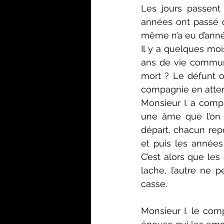
Les jours passent
années ont passé d
même n’a eu d’année
Il y a quelques moi
ans de vie commune,
mort ? Le défunt o
compagnie en atten
Monsieur I. a comp
une âme que l’on 
départ, chacun rep
et puis les années
C’est alors que les
lache, l’autre ne 
casse.
Monsieur I. le com