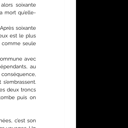
lors soixante 
 mort qu’elle-
Après soixante 
ux est le plus 
s comme seule 
n commune avec 
épendants, au 
s conséquence, 
s’embrassent. 
es deux troncs 
 tombe puis on 
ées, c’est son 