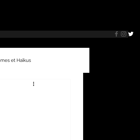
mes et Haïkus
oles de patients
arnets de bord
Brèves