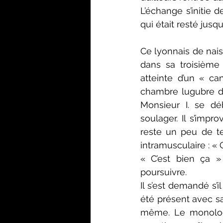
L’échange s’initie
qui était resté jusqu
Ce lyonnais de nais
dans sa troisième 
atteinte d’un « ca
chambre lugubre d’u
Monsieur I. se dé
soulager. Il s’impro
reste un peu de te
intramusculaire : «
« C’est bien ça »
poursuivre.
Il s’est demandé s’i
été présent avec sa 
même. Le monologu