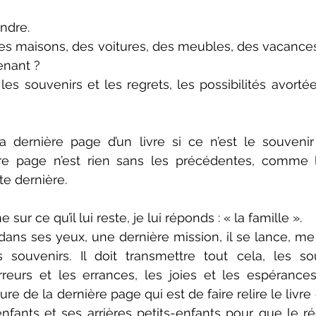
ndre.
u des maisons, des voitures, des meubles, des vacances
enant ?
les souvenirs et les regrets, les possibilités avortée
la dernière page d’un livre si ce n’est le souvenir
re page n’est rien sans les précédentes, comme l
e dernière.  
 sur ce qu’il lui reste, je lui réponds : « la famille ».
s ses yeux, une dernière mission, il se lance, me p
 souvenirs. Il doit transmettre tout cela, les sou
rreurs et les errances, les joies et les espérances
iture de la dernière page qui est de faire relire le livre
enfants et ses arrières petits-enfants pour que le réc