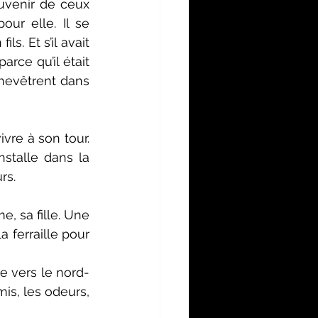
venir de ceux 
ur elle. Il se 
s. Et s’il avait 
arce qu’il était 
hevêtrent dans 
vre à son tour. 
talle dans la 
rs.
 sa fille. Une 
 ferraille pour 
ne vers le nord-
is, les odeurs, 