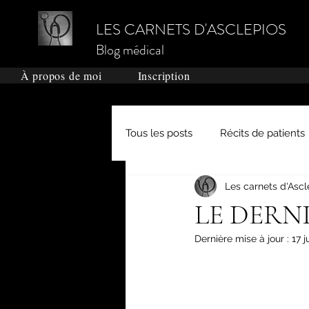
LES CARNETS D'ASCLEPIOS
Blog médical
À propos de moi
Inscription
Tous les posts
Récits de patients
Les carnets d'Ascl
Grands médecins de l'Histoire
LE DERN
Dernière mise à jour :
17 j
Dictionnaire médical
Actual
Le système médical