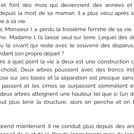
 et font des mois qui deviennent des années et a
epuis la mort de sa maman. Il a plus vécu après sa
 à sa vie.
s, Monsieur I. a perdu la troisième femme de sa vie. 
 Madame I. l’a laissé seul sur terre. Lequel des de
u le vivant qui reste avec le souvenir des disparu
dant son propre départ ?
ris à quel point la vie à deux est une constructio
choisit. Deux arbres poussent avec des troncs ind
ose sur ses bases et la séparation est presque san
 passent et les cimes se surpassent s’emmêlent et 
 deux arbres atteignent une hauteur tel que si l’un d
peut plus tenir la structure, alors on penche et on
prend maintenant. Il ne conduit plus depuis des ann