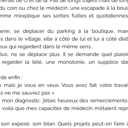
nait de ci et de là. Pas de longs trajets mais de lon
 du coin ou chez le médecin, une escapade à la boula
me m’explique ses sorties futiles et quotidiennes 
gerie, se déplacer du parking à la boutique, mar
dans le village, elle à côté de lui et lui à côté d’ell
yeux qui regardent dans le même sens.
plus, ne se déplace plus. Il se demande quel plaisir 
 regarder la télé, une monotonie, un supplice dans
de enfin :
mais je vous en veux. Vous avez fait votre travail, 
s ne me sauviez pas »
de mon diagnostic, j’étais heureux des remerciements 
is voilà que mes capacités de médecin m’étaient reproc
son exposé, son bilan. Quels projets peut-on faire à