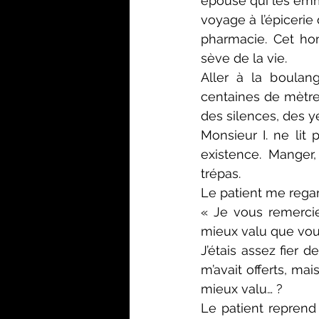
épouse qui les emme
voyage à l’épicerie
pharmacie. Cet hom
sève de la vie.
Aller à la boulan
centaines de mètres 
des silences, des 
Monsieur I. ne lit 
existence. Manger,
trépas.
Le patient me regar
« Je vous remercie 
mieux valu que vou
J’étais assez fier 
m’avait offerts, ma
mieux valu… ?
Le patient reprend 