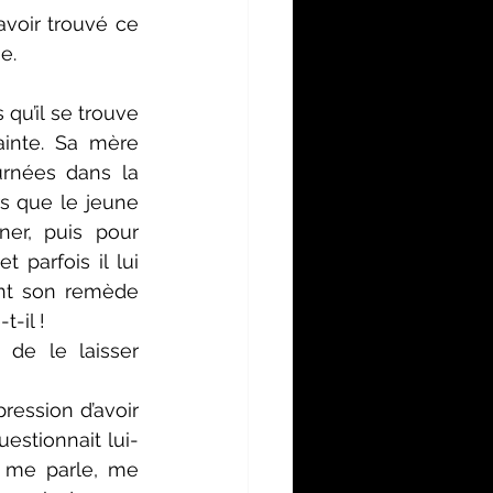
voir trouvé ce 
e.
u’il se trouve 
inte. Sa mère 
rnées dans la 
s que le jeune 
er, puis pour 
 parfois il lui 
ent son remède 
-il !
e le laisser 
ression d’avoir 
uestionnait lui-
 me parle, me 