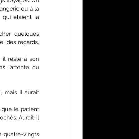
gs voyages. Un 
ngerie ou à la 
qui étaient la 
cher quelques 
e, des regards, 
il reste à son 
 l’attente du 
mais il aurait 
que le patient 
hés. Aurait-il 
 quatre-vingts 