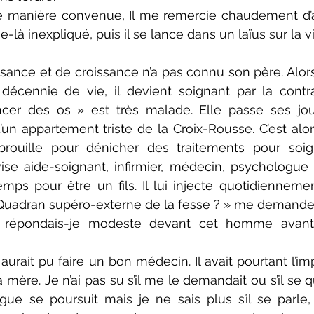
 de manière convenue, Il me remercie chaudement d’a
e-là inexpliqué, puis il se lance dans un laïus sur la vi
sance et de croissance n’a pas connu son père. Alors q
décennie de vie, il devient soignant par la contra
ncer des os » est très malade. Elle passe ses jou
n appartement triste de la Croix-Rousse. C’est alor
brouille pour dénicher des traitements pour soign
vise aide-soignant, infirmier, médecin, psychologue et
mps pour être un fils. Il lui injecte quotidiennem
 Quadran supéro-externe de la fesse ? » me demande-t
 répondais-je modeste devant cet homme avant d
l aurait pu faire un bon médecin. Il avait pourtant l’imp
mère. Je n’ai pas su s’il me le demandait ou s’il se q
e se poursuit mais je ne sais plus s’il se parle,