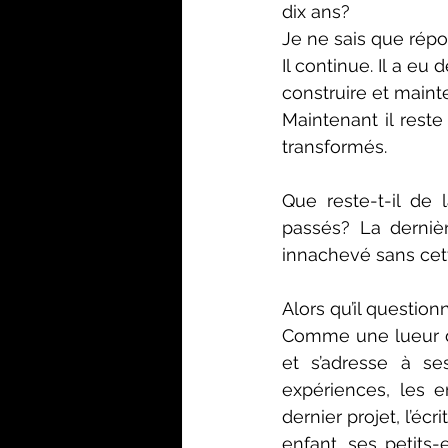
dix ans?
Je ne sais que répo
Il continue. Il a e
construire et maint
Maintenant il reste 
transformés.
Que reste-t-il de 
passés? La derniè
innachevé sans cett
Alors qu’il questionne
Comme une lueur dan
et s’adresse à ses
expériences, les e
dernier projet, l’écr
enfant, ses petits-