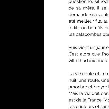
questionne, s’il r
de sa mère. Il se q
demande si à vouloir 
été meilleur fils, au
le fils ou bon fils
les catacombes obsc
Puis vient un jour o
C’est alors que l’
ville rhodanienne e
La vie coule et la 
nuit, une route, une
amocher et broyer l
Mais la vie doit con
est de la France. Mo
les couleurs et sans