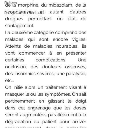
Brèves
de la morphine, du midazolam, de la 
scopolamine, et autant d’autres 
Le système médical
drogues permettant un état de 
soulagement.
La deuxième catégorie comprend des 
malades qui sont encore vigiles. 
Atteints de maladies incurables, ils 
vont commencer à en présenter 
certaines complications. Une 
occlusion, des douleurs osseuses, 
des insomnies sévères, une paralysie, 
etc…
On initie alors un traitement visant à 
masquer le ou les symptômes. On sait 
pertinemment en glissant le doigt 
dans cet engrenage que les doses 
seront augmentées parallèlement à la 
dégradation du patient pour arriver 