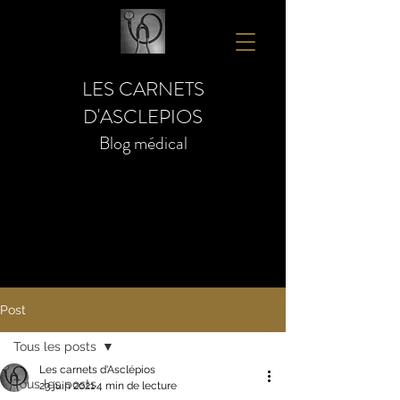
LES CARNETS
D'ASCLEPIOS
Blog médical
Post
Tous les posts
Les carnets d'Asclépios
Tous les posts
23 juin 2021
4 min de lecture