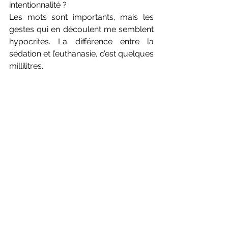
intentionnalité ? 
Les mots sont importants, mais les 
gestes qui en découlent me semblent 
hypocrites. La différence entre la 
sédation et l’euthanasie, c’est quelques 
millilitres.
Imaginons que Françoise ait vécu 
deux jours de plus, ou quatre, ou 
sept. Quelle différence ?
Quelques clics en plus de ma part et 
Françoise partait le vendredi. La 
différence existe plus pour les vivants 
que pour les mourants.
Depuis des années je ne réussissais 
pas à me forger un avis sur 
l’euthanasie. Je n’oublierai jamais 
Françoise car elle restera celle qui m’a 
fait trancher.