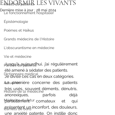
ENDORMIR LES VIVANTS
Récits de patients
Dernière mise à jour :
28 mai 2024
Le fonctionnement hospitalier
Épistémologie
Poèmes et Haïkus
Grands médecins de l'Histoire
L'obscurantisme en médecine
Vie et médecine
Jusqu’à aujourd’hui, j’ai régulièrement 
Paroles de patients
été amené à sédater des patients.
Dictionnaire médical
Je divise ces cas en deux catégories.
La première concerne des patients 
Actualités
très usés, souvent déments, dénutris, 
Histoire de la médecine
anorexiques, parfois déjà 
Médecine du futur
partiellement comateux et qui 
présentent un inconfort, des douleurs, 
Carnets de bord
une anxiété patente. On instille donc 