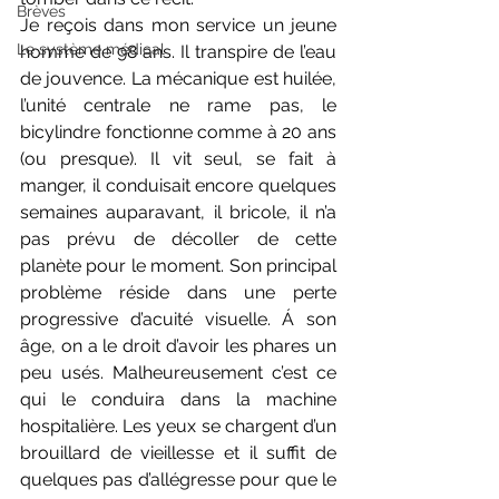
Brèves
Je reçois dans mon service un jeune 
Le système médical
homme de 98 ans. Il transpire de l’eau 
de jouvence. La mécanique est huilée, 
l’unité centrale ne rame pas, le 
bicylindre fonctionne comme à 20 ans 
(ou presque). Il vit seul, se fait à 
manger, il conduisait encore quelques 
semaines auparavant, il bricole, il n’a 
pas prévu de décoller de cette 
planète pour le moment. Son principal 
problème réside dans une perte 
progressive d’acuité visuelle. Á son 
âge, on a le droit d’avoir les phares un 
peu usés. Malheureusement c’est ce 
qui le conduira dans la machine 
hospitalière. Les yeux se chargent d’un 
brouillard de vieillesse et il suffit de 
quelques pas d’allégresse pour que le 