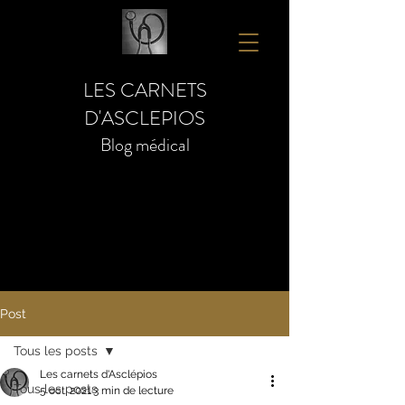
LES CARNETS
D'ASCLEPIOS
Blog médical
Post
Tous les posts
Les carnets d'Asclépios
Tous les posts
5 oct. 2021
3 min de lecture