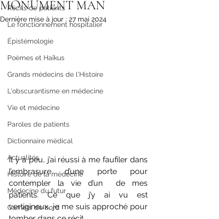
MONUMENT MAN
Récits de patients
Dernière mise à jour :
27 mai 2024
Le fonctionnement hospitalier
Épistémologie
Poèmes et Haïkus
Grands médecins de l'Histoire
L'obscurantisme en médecine
Vie et médecine
Paroles de patients
Dictionnaire médical
Actualités
Il y a peu, j’ai réussi à me faufiler dans 
l’embrasure d’une porte pour 
Histoire de la médecine
contempler la vie d’un  de mes 
Médecine du futur
patients. Ce que j’y ai vu est 
vertigineux, je me suis approché pour 
Carnets de bord
tomber dans ce récit. 