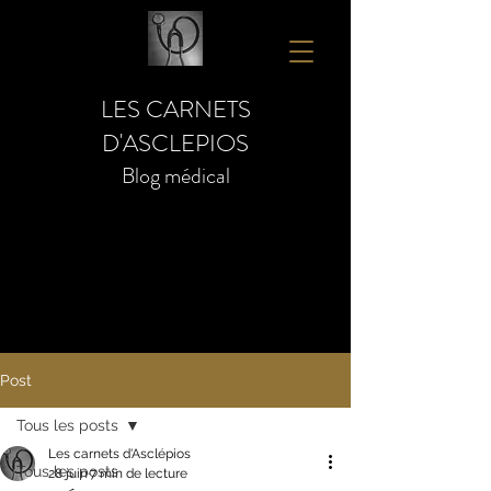
LES CARNETS
D'ASCLEPIOS
Blog médical
Post
Tous les posts
Les carnets d'Asclépios
Tous les posts
28 juin
7 min de lecture