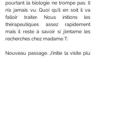
pourtant la biologie ne trompe pas. Il 
n’a jamais vu. Quoi qu’il en soit il va 
falloir traiter. Nous initions les 
thérapeutiques assez rapidement 
mais il reste à savoir si j’entame les 
recherches chez madame T.
Nouveau passage. J’initie la visite plu 
simplement. J’examine madame, puis 
passe à monsieur. Je profite que 
madame est à l’heure de la sieste pour 
la laisser somnoler. J’indique à 
monsieur que je vais devoir lancer 
des recherches chez sa compagne. A 
ce moment, je ne sais pas si Monsieur 
T. a bien pris la mesure du risque mais 
j’ajoute : « Que m’autorisez-vous a 
révéler à votre épouse si elle pose 
des questions ? »