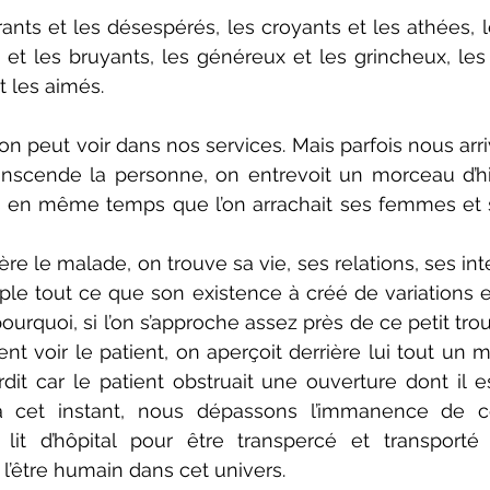
ants et les désespérés, les croyants et les athées, le
 et les bruyants, les généreux et les grincheux, les v
et les aimés.
’on peut voir dans nos services. Mais parfois nous arr
nscende la personne, on entrevoit un morceau d’hist
rs en même temps que l’on arrachait ses femmes et
ière le malade, on trouve sa vie, ses relations, ses inte
e tout ce que son existence à créé de variations et
 pourquoi, si l’on s’approche assez près de ce petit tro
t voir le patient, on aperçoit derrière lui tout un 
rdit car le patient obstruait une ouverture dont il es
 cet instant, nous dépassons l’immanence de ce
it d’hôpital pour être transpercé et transporté 
l’être humain dans cet univers.