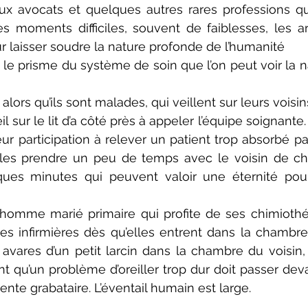
aux avocats et quelques autres rares professions qui
s moments difficiles, souvent de faiblesses, les ar
 laisser soudre la nature profonde de l’humanité
s le prisme du système de soin que l’on peut voir la n
alors qu’ils sont malades, qui veillent sur leurs voisi
 sur le lit d’a côté près à appeler l’équipe soignant
eur participation à relever un patient trop absorbé par
lles prendre un peu de temps avec le voisin de ch
lques minutes qui peuvent valoir une éternité pour
l’homme marié primaire qui profite de ses chimiothé
s infirmières dès qu’elles entrent dans la chambre,
avares d’un petit larcin dans la chambre du voisin,
t qu’un problème d’oreiller trop dur doit passer devan
tiente grabataire. L’éventail humain est large.