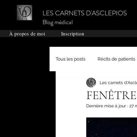
LES CARNETS D'ASCLEPIOS
Blog médical
À propos de moi
Inscription
Tous les posts
Récits de patients
Les carnets d'Ascl
Grands médecins de l'Histoire
FENÊTRE
Dernière mise à jour :
27 
Dictionnaire médical
Actual
Le système médical