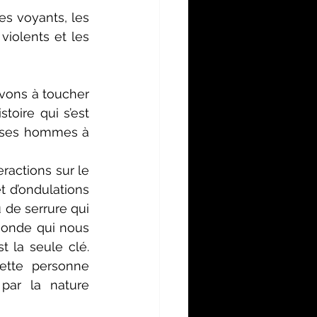
s voyants, les 
iolents et les 
ivons à toucher 
oire qui s’est 
 ses hommes à 
ractions sur le 
 d’ondulations 
u de serrure qui 
monde qui nous 
t la seule clé. 
tte personne 
par la nature 