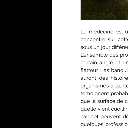
La médecine est une
concentre sur cett
sous un jour différen
L’ensemble des prof
certain angle et un
flatteur. Les banqui
auront des histoir
organismes apparten
témoignent probabl
que la surface de c
qu’elle vient cueill
cabinet peuvent dév
quelques profession