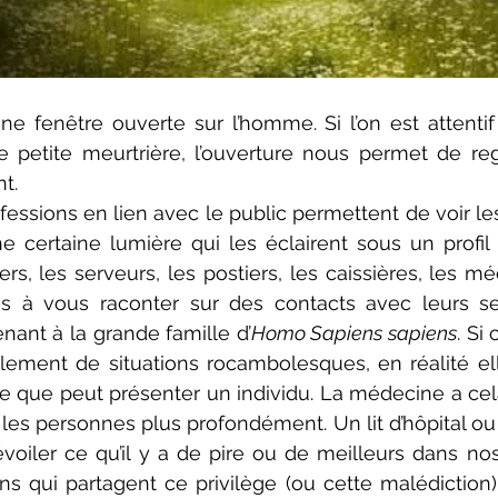
 fenêtre ouverte sur l’homme. Si l’on est attentif 
e petite meurtrière, l’ouverture nous permet de reg
t. 
essions en lien avec le public permettent de voir les
e certaine lumière qui les éclairent sous un profil
ers, les serveurs, les postiers, les caissières, les mé
es à vous raconter sur des contacts avec leurs se
ant à la grande famille d’
Homo Sapiens sapiens
. Si
ement de situations rocambolesques, en réalité ell
e que peut présenter un individu. La médecine a cela 
ir les personnes plus profondément. Un lit d’hôpital ou l
oiler ce qu’il y a de pire ou de meilleurs dans nos n
s qui partagent ce privilège (ou cette malédiction)