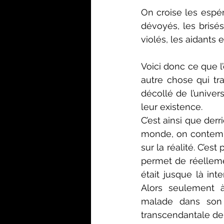
On croise les espér
dévoyés, les brisés
violés, les aidants 
Voici donc ce que l
autre chose qui tra
décollé de l’unive
leur existence.
C’est ainsi que derr
monde, on contempl
sur la réalité. C’est
permet de réellemen
était jusque là inte
Alors seulement à
malade dans son l
transcendantale de 