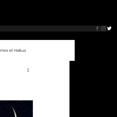
mes et Haïkus
oles de patients
arnets de bord
Brèves