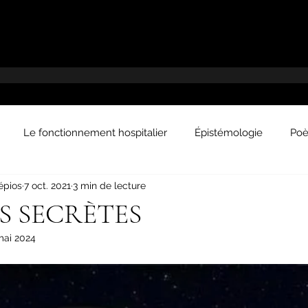
Le fonctionnement hospitalier
Épistémologie
Poè
épios
7 oct. 2021
3 min de lecture
L'obscurantisme en médecine
Vie et médecine
Par
S SECRÈTES
mai 2024
ités
Histoire de la médecine
Médecine du futur
C