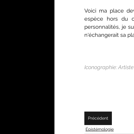
Voici ma place dev
espèce hors du c
personnalités, je s
n'échangerait sa pla
Iconographie: Artist
Précédent
Épistémologie