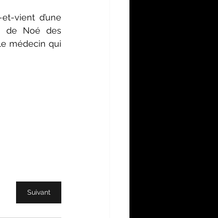
t-vient d’une 
e de Noé des 
le médecin qui 
Suivant