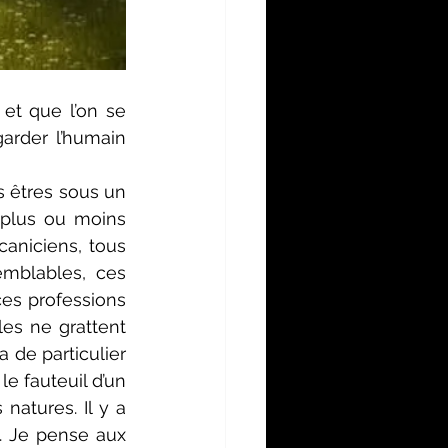
et que l’on se 
arder l’humain 
 êtres sous un 
 plus ou moins 
caniciens, tous 
mblables, ces 
 ces professions 
es ne grattent 
de particulier 
e fauteuil d’un 
atures. Il y a 
. Je pense aux 