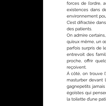
forces de l’ordre, 
existences dans de
environnement pour
C’est difractée dan
des patients. 
On admire certains, 
qu’eux même, un œil
parfois surpris de l
entrevoit des fami
proche, offrir que
reçoivent. 
Á côté, on trouve 
masturber devant le
gagnepetits jamais 
égoïstes qui pensen
la toilette d’une pa